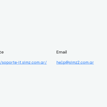
te
Email
//soporte-it.simz.com.ar/
help@simz2.com.ar