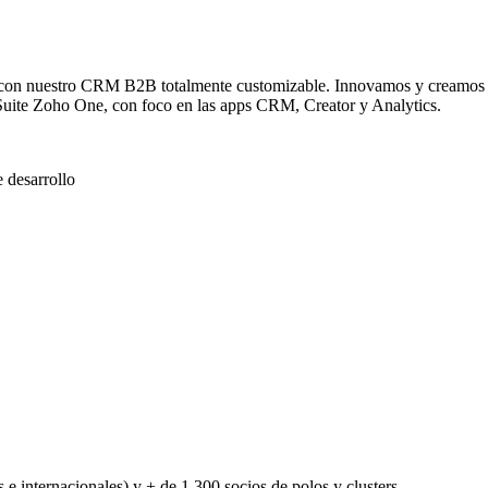
con nuestro CRM B2B totalmente customizable. Innovamos y creamos la
Suite Zoho One, con foco en las apps CRM, Creator y Analytics.
 desarrollo
 e internacionales) y + de 1.300 socios de polos y clusters.