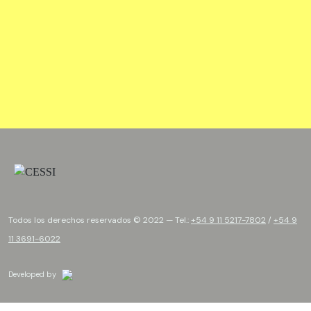
Todos los derechos reservados © 2022 — Tel.:
+54 9 11 5217-7802
/
+54 9
11 3691-6022
Developed by
Brand by