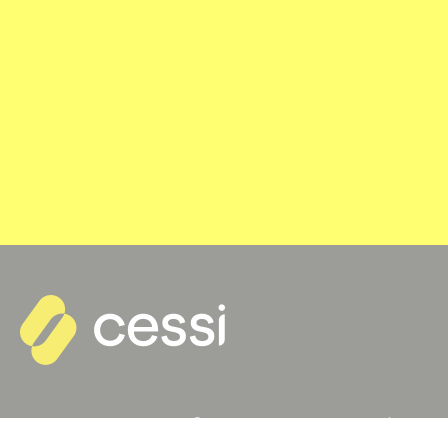
Todos los derechos reservados © 2022 — Tel.:
+54 9 11 5217-7802
/
+54 9