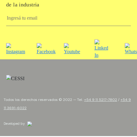
de la industria
Todos los derechos reservados © 2022 — Tel.:
+54 9 11 5217-7802
/
+54 9
11 3691-6022
Developed by