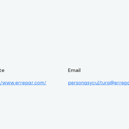
te
Email
//www.errepar.com/
personasycultura@errep