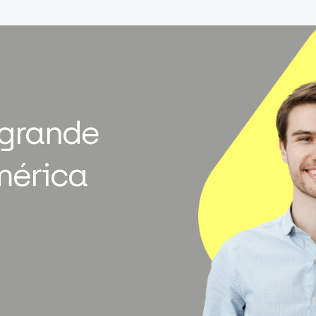
 grande
mérica