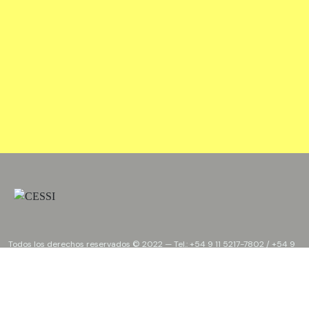
Todos los derechos reservados © 2022 — Tel.:
+54 9 11 5217-7802
/
+54 9
11 3691-6022
Developed by