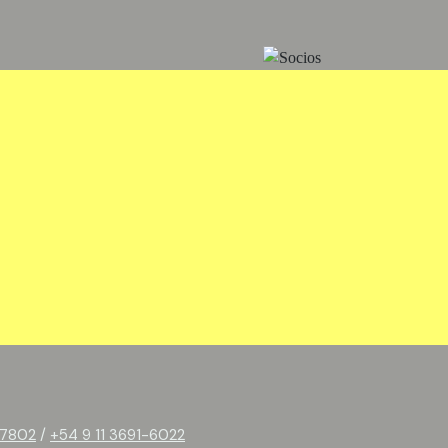
-7802
/
+54 9 11 3691-6022