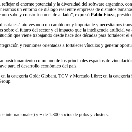
reflejar el enorme potencial y la diversidad del software argentino, co
eneramos un entorno de diálogo real entre empresas de distintos tama
 uno sabe y construir con el de al lado”, expresó
Pablo Fiuza
, preside
dustria está atravesando un cambio muy importante y necesitamos trans
 sobre el futuro del sector y el impacto que la inteligencia artificial 
ución que viene trabajando desde hace dos décadas para fortalecer el e
tegración y reuniones orientadas a fortalecer vínculos y generar oportu
u posicionamiento como uno de los principales espacios de vinculación 
lave para el desarrollo económico del país.
en la categoría Gold: Globant, TGV y Mercado Libre; en la categoría Si
Group.
 e internacionales) y + de 1.300 socios de polos y clusters.