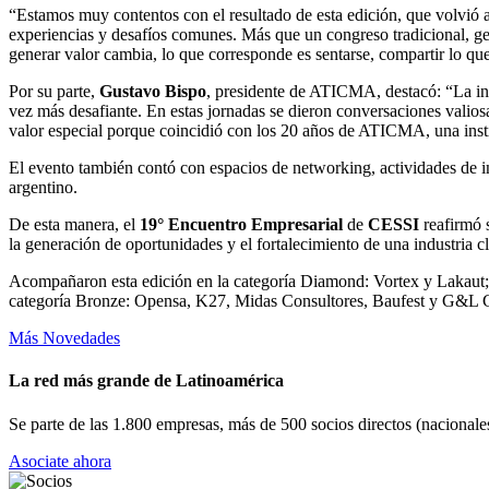
“Estamos muy contentos con el resultado de esta edición, que volvió a 
experiencias y desafíos comunes. Más que un congreso tradicional, g
generar valor cambia, lo que corresponde es sentarse, compartir lo que
Por su parte,
Gustavo Bispo
, presidente de ATICMA, destacó: “La in
vez más desafiante. En estas jornadas se dieron conversaciones valiosas
valor especial porque coincidió con los 20 años de ATICMA, una instit
El evento también contó con espacios de networking, actividades de in
argentino.
De esta manera, el
19° Encuentro Empresarial
de
CESSI
reafirmó s
la generación de oportunidades y el fortalecimiento de una industria c
Acompañaron esta edición en la categoría Diamond: Vortex y Lakaut; 
categoría Bronze: Opensa, K27, Midas Consultores, Baufest y G&L 
Más Novedades
La red más grande de Latinoamérica
Se parte de las 1.800 empresas, más de 500 socios directos (nacionales
Asociate ahora