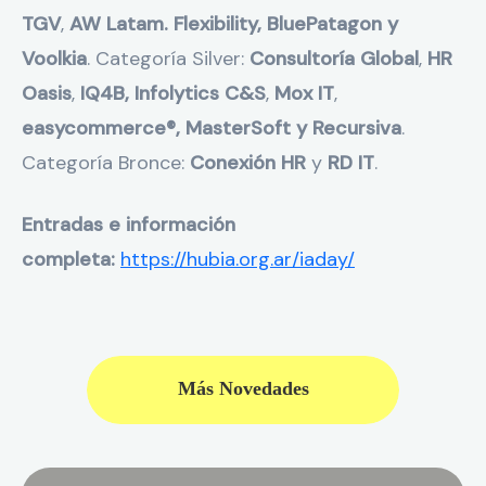
TGV
,
AW Latam. Flexibility, BluePatagon y
Voolkia
. Categoría Silver:
Consultoría Global
,
HR
Oasis
,
IQ4B, Infolytics
C&S
,
Mox IT
,
easycommerce®, MasterSoft y Recursiva
.
Categoría Bronce:
Conexión HR
y
RD IT
.
Entradas e información
completa:
https://hubia.org.ar/iaday/
Más Novedades