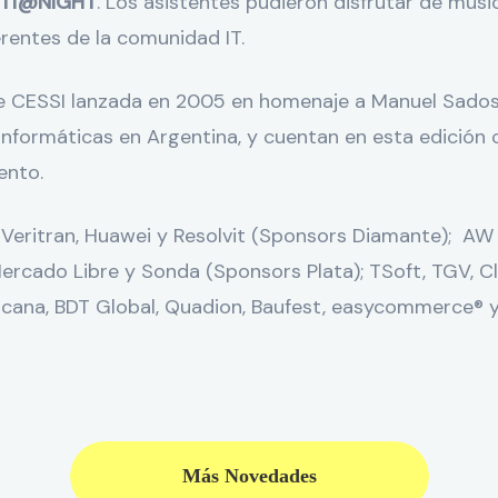
a
IT@NIGHT
. Los asistentes pudieron disfrutar de músic
erentes de la comunidad IT.
de CESSI lanzada en 2005 en homenaje a Manuel Sadosk
informáticas en Argentina, y cuentan en esta edició
ento.
eritran, Huawei y Resolvit (Sponsors Diamante); AW 
rcado Libre y Sonda (Sponsors Plata); TSoft, TGV, Cl
icana, BDT Global, Quadion, Baufest, easycommerce® y
Más Novedades