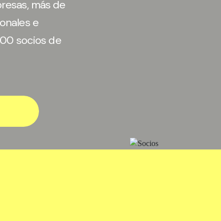
presas, más de
onales e
.300 socios de