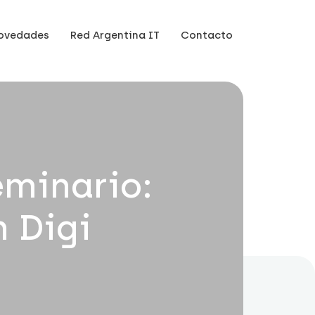
ovedades
Red Argentina IT
Contacto
eminario:
 Digi